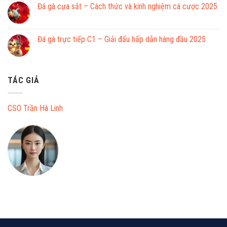
Đá gà cựa sắt – Cách thức và kinh nghiệm cá cược 2025
Đá gà trực tiếp C1 – Giải đấu hấp dẫn hàng đầu 2025
TÁC GIẢ
CSO Trần Hà Linh